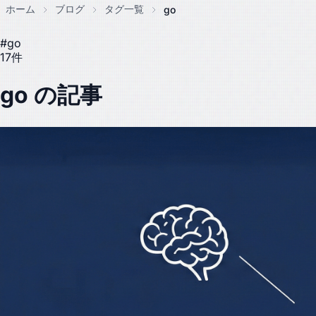
ホーム
ブログ
タグ一覧
go
#go
17件
go の記事