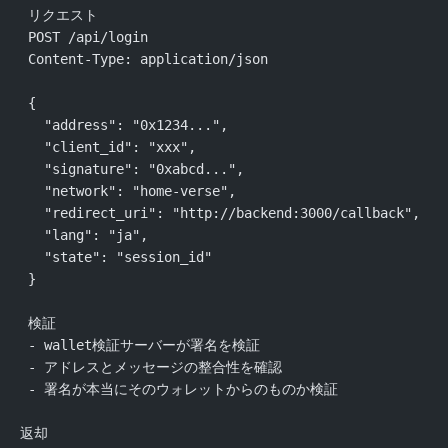
  リクエスト
  POST /api/login
  Content-Type: application/json
  {
    "address": "0x1234...",
    "client_id": "xxx",
    "signature": "0xabcd...",
    "network": "home-verse",
    "redirect_uri": "http://backend:3000/callback",
    "lang": "ja",
    "state": "session_id"
  }
  検証
  - wallet検証サーバーが署名を検証
  - アドレスとメッセージの整合性を確認
  - 署名が本当にそのウォレットからのものか検証
 返却