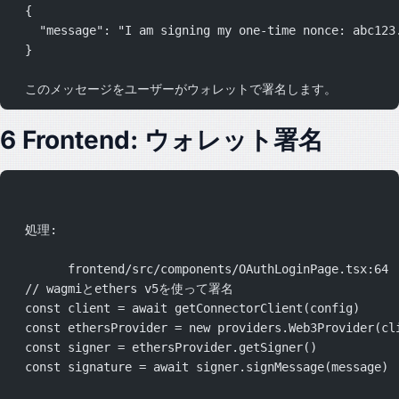
  {
    "message": "I am signing my one-time nonce: abc123
  }
  このメッセージをユーザーがウォレットで署名します。
6 Frontend: ウォレット署名
  処理: 
	frontend/src/components/OAuthLoginPage.tsx:64
  // wagmiとethers v5を使って署名
  const client = await getConnectorClient(config)
  const ethersProvider = new providers.Web3Provider(cl
  const signer = ethersProvider.getSigner()
  const signature = await signer.signMessage(message)