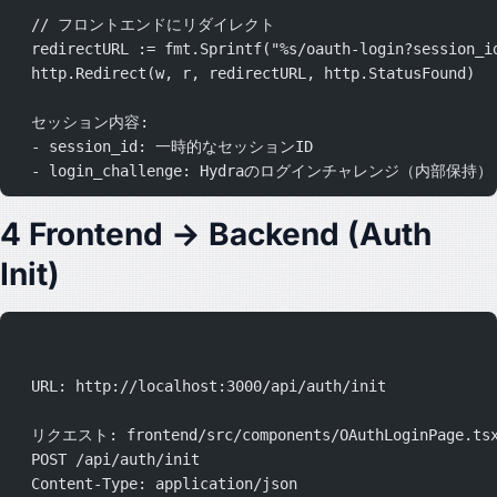
  // フロントエンドにリダイレクト
  redirectURL := fmt.Sprintf("%s/oauth-login?session_i
  http.Redirect(w, r, redirectURL, http.StatusFound)
  セッション内容:
  - session_id: 一時的なセッションID
  - login_challenge: Hydraのログインチャレンジ（内部保持）
4 Frontend → Backend (Auth
Init)
  URL: http://localhost:3000/api/auth/init
  リクエスト: frontend/src/components/OAuthLoginPage.ts
  POST /api/auth/init
  Content-Type: application/json