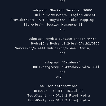
          end

          subgraph "Backend Service :3000"

              BE[Go Server<br/>- Login/Consent 
Provider<br/>- API Proxy<br/>- Token Mapping 
Store<br/>- Session Management]

          end

          subgraph "Hydra Service :4444/:4445"

              Hydra[Ory Hydra v2.2<br/>OAuth2/OIDC 
Server<br/>:4444 Public<br/>:4445 Admin]

          end

          subgraph "Database"

              DB[(PostgreSQL :5432<br/>Hydra DB)]

          end

      end

      %% User interactions

      Browser -->|HTTP :5173| FE

      TestClient -->|OAuth2 Flow| Hydra

      ThirdParty -->|OAuth2 Flow| Hydra
