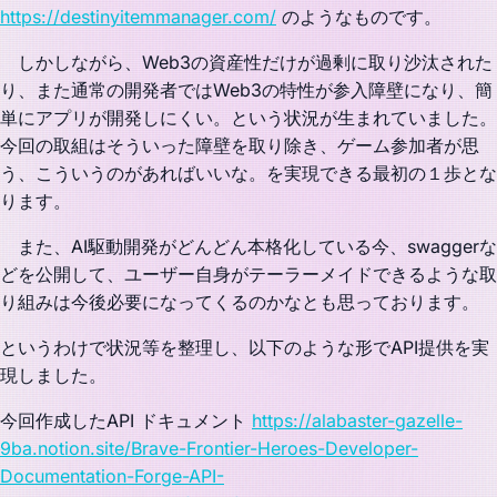
https://destinyitemmanager.com/
のようなものです。
しかしながら、Web3の資産性だけが過剰に取り沙汰された
り、また通常の開発者ではWeb3の特性が参入障壁になり、簡
単にアプリが開発しにくい。という状況が生まれていました。
今回の取組はそういった障壁を取り除き、ゲーム参加者が思
う、こういうのがあればいいな。を実現できる最初の１歩とな
ります。
また、AI駆動開発がどんどん本格化している今、swaggerな
どを公開して、ユーザー自身がテーラーメイドできるような取
り組みは今後必要になってくるのかなとも思っております。
というわけで状況等を整理し、以下のような形でAPI提供を実
現しました。
今回作成したAPI ドキュメント
https://alabaster-gazelle-
9ba.notion.site/Brave-Frontier-Heroes-Developer-
Documentation-Forge-API-