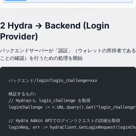
2 Hydra → Backend (Login
Provider)
バックエンドサーバーが「認証」（ウォレットの所持者である
ことの確認）を行うための処理を開始
  バックエンド/login?login_challenge=xxx
  検証するもの:
  // Hydraから login_challenge を取得
  loginChallenge := r.URL.Query().Get("login_challenge
  // Hydra Admin APIでログインリクエストの詳細を取得
  loginReq, err := hydraClient.GetLoginRequest(loginCh