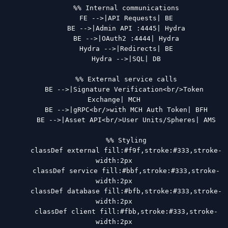
      %% Internal communications

      FE -->|API Requests| BE

      BE -->|Admin API :4445| Hydra

      BE -->|OAuth2 :4444| Hydra

      Hydra -->|Redirects| BE

      Hydra -->|SQL| DB

      %% External service calls

      BE -->|Signature Verification<br/>Token 
Exchange| MCH

      BE -->|gRPC<br/>with MCH Auth Token| BFH

      BE -->|Asset API<br/>User Units/Spheres| AMS

      %% Styling

      classDef external fill:#f9f,stroke:#333,stroke-
width:2px

      classDef service fill:#bbf,stroke:#333,stroke-
width:2px

      classDef database fill:#bfb,stroke:#333,stroke-
width:2px

      classDef client fill:#fbb,stroke:#333,stroke-
width:2px
