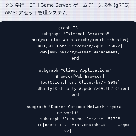
クン発行 - BFH Game Server: ゲームデータ取得 (gRPC) -
AMS: アセット管理システム
graph TB

      subgraph "External Services"

          MCH[MCH Plus Auth API<br/>auth.mch.plus]

          BFH[BFH Game Server<br/>gRPC :5022]

          AMS[AMS API<br/>Asset Management]

      end

      subgraph "Client Applications"

          Browser[Web Browser]

          TestClient[Test Client<br/>:8080]

          ThirdParty[3rd Party App<br/>OAuth2 Client]

      end

      subgraph "Docker Compose Network (hydra-
network)"

          subgraph "Frontend Service :5173"

              FE[React + Vite<br/>RainbowKit + wagmi 
v2]
