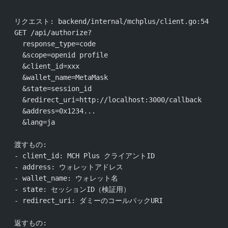
  リクエスト: backend/internal/mchplus/client.go:54
  GET /api/authorize?
    response_type=code
    &scope=openid profile
    &client_id=xxx
    &wallet_name=MetaMask
    &state=session_id
    &redirect_uri=http://localhost:3000/callback
    &address=0x1234...
    &lang=ja
  渡すもの:
  - client_id: MCH Plus クライアントID
  - address: ウォレットアドレス
  - wallet_name: ウォレット名
  - state: セッションID（検証用）
  - redirect_uri: ダミーのコールバックURI
  返すもの: