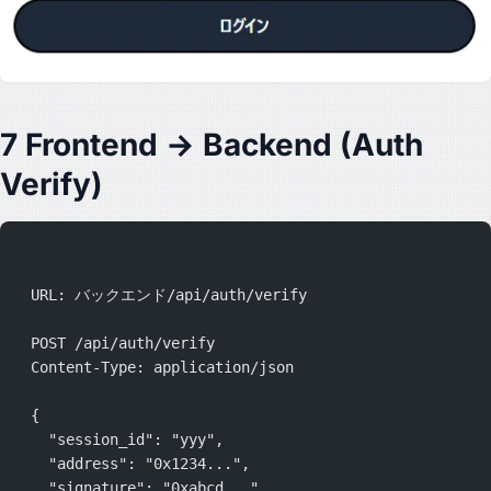
7 Frontend → Backend (Auth
Verify)
  URL: バックエンド/api/auth/verify
  POST /api/auth/verify
  Content-Type: application/json
  {
    "session_id": "yyy",
    "address": "0x1234...",
    "signature": "0xabcd...",