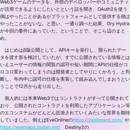
Web3ゲームのデータを、外部のデベロッパーやコミュニティ
が活用できるようにしたいとという話を聞き、OAuth2を使う
側はやったことがあるがプラットフォームとして提供する側は
やったことがないな。と思い、一通り調べた結果、Ory Hydra
が今回の要件にあっていた。ということで、そこら辺のまと
め。
はじめはβ版公開として、APIキーを発行し、限られたデー
タを渡す形を検討していたが、すでに公開されている情報とは
いえユーザーの情報の閲覧の認可や短い期間にAPIの仕様がコ
ロコロ変わってしまうのは開発者としてやりにくかろう。と判
断し、年内中に認可の仕様を実装して組み込んでしまおうとい
うことで12月から走り出した。
個人的には本来Web3ではコントラクトがすべて公開されて
おり、公開されたコントラクトを利用したアプリケーション等
のエコシステムがどんどん拡張されていくみたいな世界を期待
していました。例えばEveOnlineの
https://zkillboard.com/
や
https://evemaps.dotlan.net/
Destiny2の