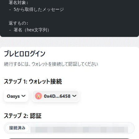
  署名対象:
  - 5から取得したメッセージ
  返すもの:
  - 署名（hex文字列）