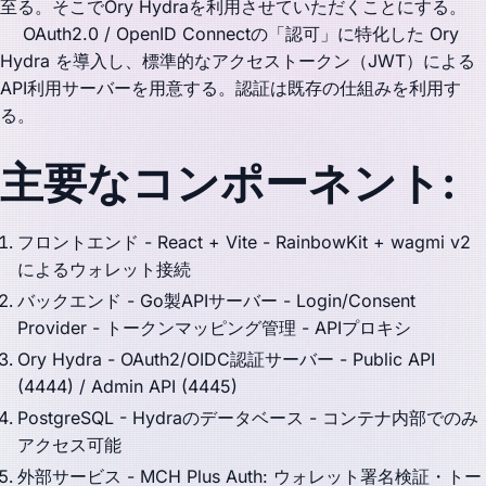
至る。そこでOry Hydraを利用させていただくことにする。
OAuth2.0 / OpenID Connectの「認可」に特化した Ory
Hydra を導入し、標準的なアクセストークン（JWT）による
API利用サーバーを用意する。認証は既存の仕組みを利用す
る。
主要なコンポーネント:
フロントエンド - React + Vite - RainbowKit + wagmi v2
によるウォレット接続
バックエンド - Go製APIサーバー - Login/Consent
Provider - トークンマッピング管理 - APIプロキシ
Ory Hydra - OAuth2/OIDC認証サーバー - Public API
(4444) / Admin API (4445)
PostgreSQL - Hydraのデータベース - コンテナ内部でのみ
アクセス可能
外部サービス - MCH Plus Auth: ウォレット署名検証・トー