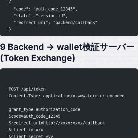
  {
    "code": "auth_code_12345",
    "state": "session_id",
    "redirect_uri": "backend/callback"
  }
9 Backend → wallet検証サーバー
(Token Exchange)
  POST /api/token
  Content-Type: application/x-www-form-urlencoded
  grant_type=authorization_code
  &code=auth_code_12345
  &redirect_uri=http://xxxx:xxxx/callback
  &client_id=xxx
  &client_secret=yyy