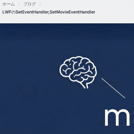
ホーム
ブログ
LWFのSetEventHandler,SetMovieEventHandler