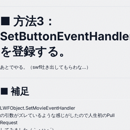
■ 方法3：
SetButtonEventHandle
を登録する。
あとでやる。（swf吐き出してもらわな…）
■ 補足
LWFObject.SetMovieEventHandler
の引数がズレているような感じがしたので人生初のPull
Request
してみました（｀・ω・´）