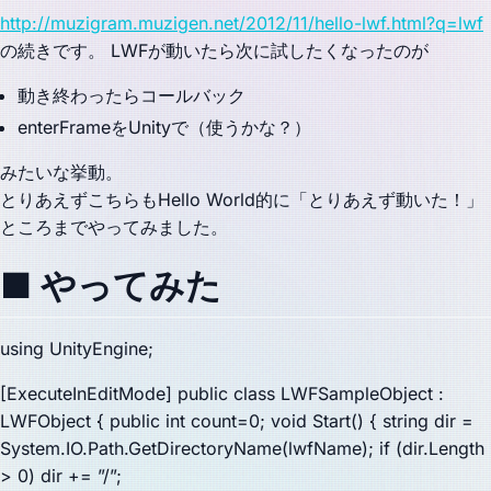
http://muzigram.muzigen.net/2012/11/hello-lwf.html?q=lwf
の続きです。 LWFが動いたら次に試したくなったのが
動き終わったらコールバック
enterFrameをUnityで（使うかな？）
みたいな挙動。
とりあえずこちらもHello World的に「とりあえず動いた！」
ところまでやってみました。
■ やってみた
using UnityEngine;
[ExecuteInEditMode] public class LWFSampleObject :
LWFObject { public int count=0; void Start() { string dir =
System.IO.Path.GetDirectoryName(lwfName); if (dir.Length
> 0) dir += ”/”;