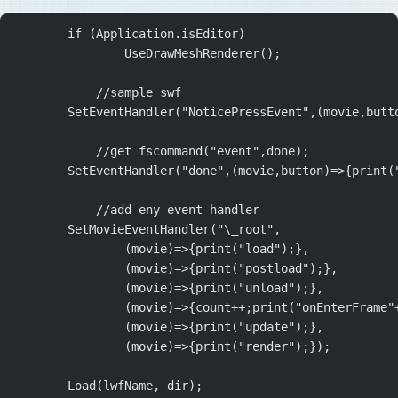
	if (Application.isEditor)
		UseDrawMeshRenderer();
            //sample swf
	SetEventHandler("NoticePressEvent",(movie,butt
            //get fscommand("event",done);
	SetEventHandler("done",(movie,button)=>{print(
            //add eny event handler
	SetMovieEventHandler("\_root",
		(movie)=>{print("load");},
		(movie)=>{print("postload");},
		(movie)=>{print("unload");},
		(movie)=>{count++;print("onEnterFrame"
		(movie)=>{print("update");},
		(movie)=>{print("render");});
	Load(lwfName, dir);