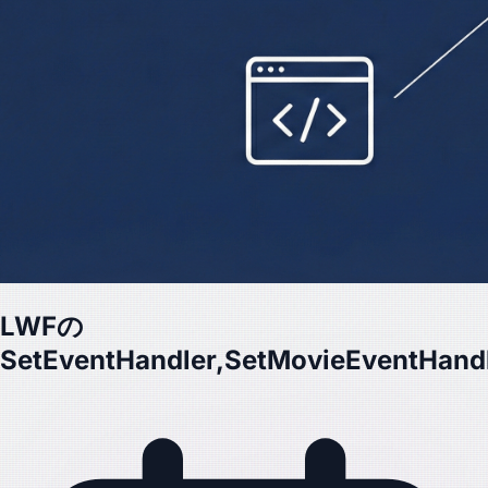
LWFの
SetEventHandler,SetMovieEventHand