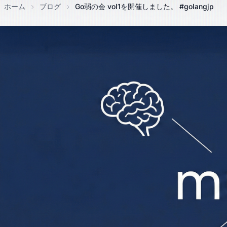
ホーム
ブログ
Go弱の会 vol1を開催しました。 #golangjp