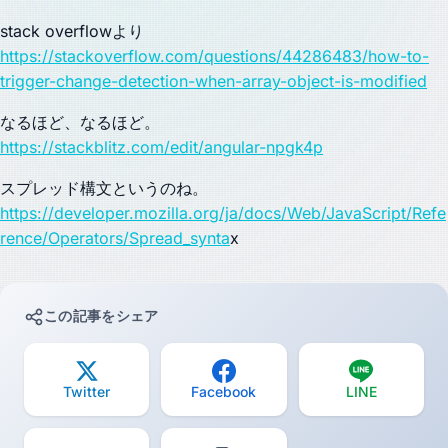
stack overflowより
https://stackoverflow.com/questions/44286483/how-to-
trigger-change-detection-when-array-object-is-modified
なるほど、なるほど。
https://stackblitz.com/edit/angular-npgk4p
スプレッド構文というのね。
https://developer.mozilla.org/ja/docs/Web/JavaScript/Refe
rence/Operators/Spread_synta
x
この記事をシェア
Twitter
Facebook
LINE