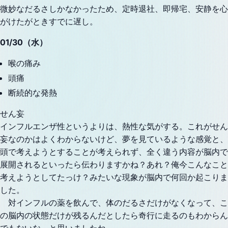
微妙なだるさしかなかったため、定時退社、即帰宅、安静を心
がけたがときすでに遅し。
01/30（水）
喉の痛み
頭痛
断続的な発熱
せん妄
インフルエンザ性というよりは、熱性な気がする。これがせん
妄なのかはよくわからないけど、夢を見ているような感覚と、
頭で考えようとすることが考えられず、全く違う内容が脳内で
展開されるといったら伝わりますかね？あれ？俺今こんなこと
考えようとしてたっけ？みたいな現象が脳内で何回か起こりま
した。
対インフルの薬を飲んで、体のだるさだけがなくなって、こ
の脳内の状態だけが残るんだとしたら奇行に走るのもわからん
でもないな。と思いましたね。