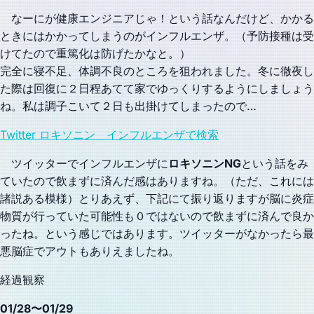
なーにが健康エンジニアじゃ！という話なんだけど、かかる
ときにはかかってしまうのがインフルエンザ。（予防接種は受
けてたので重篤化は防げたかなと。）
完全に寝不足、体調不良のところを狙われました。冬に徹夜し
た際は回復に２日程あてて家でゆっくりするようにしましょう
ね。私は調子こいて２日も出掛けてしまったので…
Twitter ロキソニン インフルエンザで検索
ツイッターでインフルエンザに
ロキソニンNG
という話をみ
ていたので飲まずに済んだ感はありますね。（ただ、これには
諸説ある模様）とりあえず、下記にて振り返りますが脳に炎症
物質が行っていた可能性も０ではないので飲まずに済んで良か
ったね。という感じではあります。ツイッターがなかったら最
悪脳症でアウトもありえましたね。
経過観察
01/28〜01/29