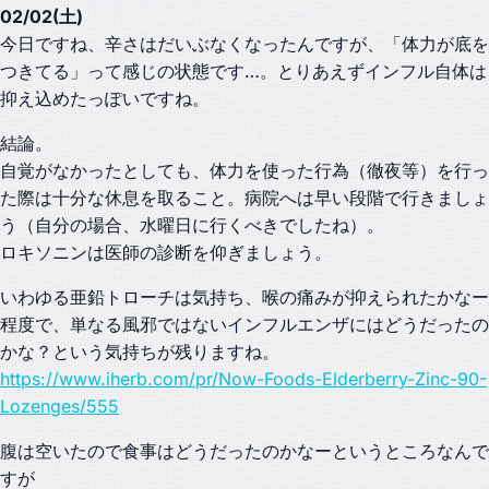
02/02(土)
今日ですね、辛さはだいぶなくなったんですが、「体力が底を
つきてる」って感じの状態です…。とりあえずインフル自体は
抑え込めたっぽいですね。
結論。
自覚がなかったとしても、体力を使った行為（徹夜等）を行っ
た際は十分な休息を取ること。病院へは早い段階で行きましょ
う（自分の場合、水曜日に行くべきでしたね）。
ロキソニンは医師の診断を仰ぎましょう。
いわゆる亜鉛トローチは気持ち、喉の痛みが抑えられたかなー
程度で、単なる風邪ではないインフルエンザにはどうだったの
かな？という気持ちが残りますね。
https://www.iherb.com/pr/Now-Foods-Elderberry-Zinc-90-
Lozenges/555
腹は空いたので食事はどうだったのかなーというところなんで
すが