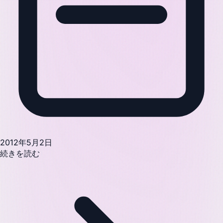
2012年5月2日
続きを読む