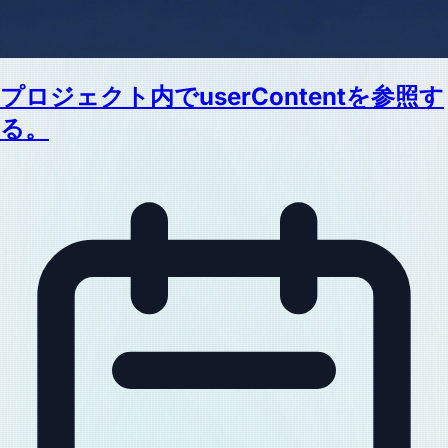
プロジェクト内でuserContentを参照す
る。