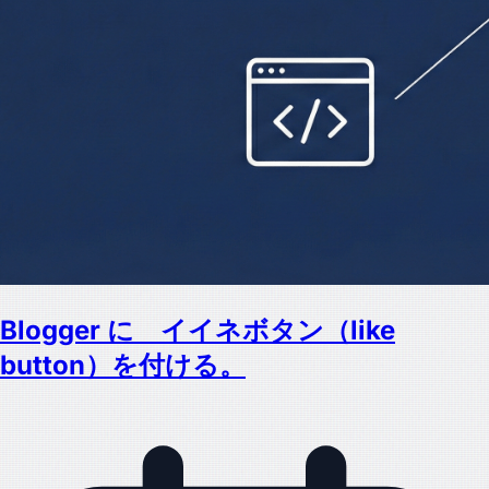
Blogger に イイネボタン（like
button）を付ける。