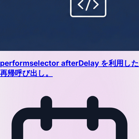
performselector afterDelay を利用した
再帰呼び出し。